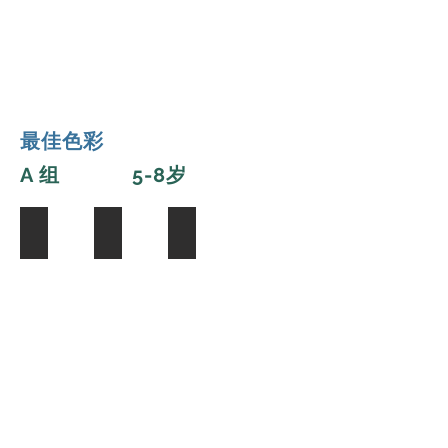
最佳色彩
A 组 5-8岁
Daphne Yu
Palin Wang
Miumiu Wang