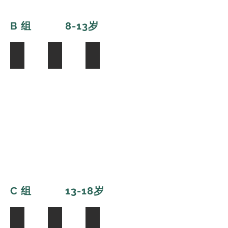
B 组 8-13
岁
Teresa Jin
Kunlian Qian
Yongjia Huang
C 组 13-18
岁
Yaning Liu
Yuan Shun Ding
Kathy Su