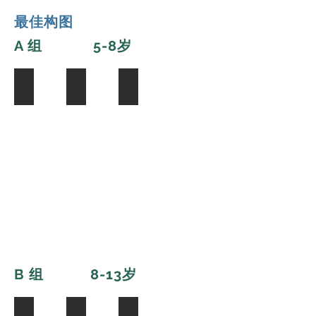
最佳构图
A 组 5-8岁
Ruxuan Zhang
Lucy Tu
Caton Lo
B 组 8-13
岁
Byron Huang
Linchen Li
Liya Li