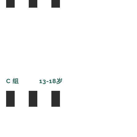
C 组 13-18
岁
FANGQIRUI
XINYU LI
Michelle Sun