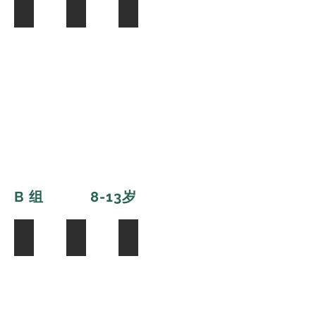
Simon Shan
Edgar Zhang
Miao Mei
B 组 8-13
岁
Jiaxuan Zheng
Pacey Tian
Mary Gao