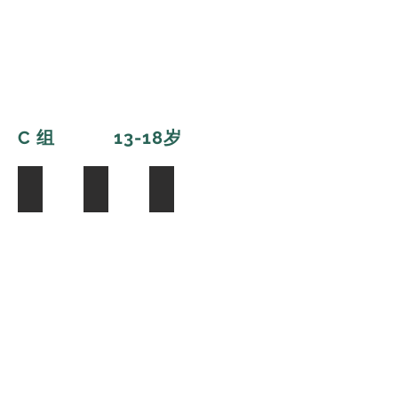
C 组 13-18
岁
Ada
Ting Fei
Irene Zhang